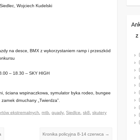
Siedlec, Wojciech Kudelski
Ank
Z
jazdy na desce, BMX z wykorzystaniem ramp i przeszkód
onkursu
18.00 – 18.30 – SKY HIGH
mi, ściana wspinaczkowa, symulator byka rodeo, bungee
z, zamek dmuchany „Twierdza”.
ortów ekstremalnych
,
mtb
,
quady
,
Siedlce
,
sk8
,
skutery
a
Kronika policyjna 8-14 czerwca
→