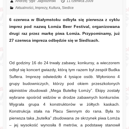
Andrzej "ygd" Jagodziński
11 czerwca 2009
Aktualności
,
Imprezy
,
Kultura
,
Siedlce
6 czerwca w Białymstoku odbyła się pierwsza z cyklu
imprez pod nazwą Łomża Beer Festival, organizowana
drugi raz przez markę piwa Łomża. Przypominamy, już
27 czerwca impreza odbędzie się w Siedlcach.
Od godziny 16 do 24 trwały zabawy, konkursy, a wieczorem
odbył się koncert gwiazdy, którą tym razem był zespół Budka
Suflera. Imprezę odwiedziło 4 tysiące osób. Wyłoniono 4
grupy budowniczych, którzy pod okiem przeszkolonych
alpinistów zbudowali „Mega Butelkę Łomży”. Ekipy zostały
wybrane spośród widzów w drodze zabawnych konkursów.
Wygrała grupa 4 konstruktorów w żółtych kaskach.
Konstrukcja stała na Placu Siennym do rana. Była to
pierwsza taka „butelka” zbudowana ze skrzynek piwa Łomża
– jej wysokość wynosiła 8 metrów, a podstawę stanowił