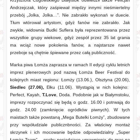
Krzysztofa Cugowskiego Białystok odwiedził także Felicjan
Andrzejczak, który zaśpiewał między innymi nieśmiertelny
przebój „Jolka, Jolka…”. Nie zabrakło wykonań w duecie.
Tłum wtórował artystom, gdyż fanów nie zabrakło. Jak
zwykle, widownia Budki Suflera była reprezentowana przez
wszystkie grupy wiekowe, gdyż zespół przez 35 lat grania
ma wciąż nowe pokolenia fanów, a najstarsze nawet
przeboje są chętnie śpiewane przez całą publiczność.
Marka piwa Łomża zaprasza w ramach II edycji cyklu letnich
imprez plenerowych pod nazwą Łomża Beer Festival do
kolejnych miast regionu: Łomży (13.06.), Olsztyna (20.06),
Siedlec (27.06),
Ełku (11.06). Wystąpią w nich kolejno:
Perfect, Kayah,
T.Love
, Doda. Podobnie jak w Białymstoku,
imprezy rozpoczynać się będą o godz. 16.00 i potrwają do
godz. 24.00 (zamknięcie ogródków piwnych). W tych
maistach także powstaną „Mega Butelki Łomży”, zbudowane
przy współudziale publicznbności. Za właściwy montaż
skrzynek i ich mocowanie będzie odpowiedzialny „Super
Łomża Team” – osoby posiadające uprawnienia do prac na