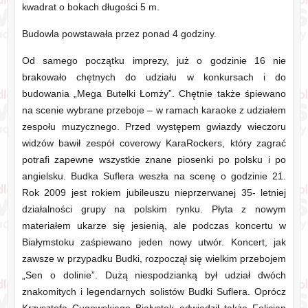
kwadrat o bokach długości 5 m.
Budowla powstawała przez ponad 4 godziny.
Od samego początku imprezy, już o godzinie 16 nie
brakowało chętnych do udziału w konkursach i do
budowania „Mega Butelki Łomży”. Chętnie także śpiewano
na scenie wybrane przeboje – w ramach karaoke z udziałem
zespołu muzycznego. Przed występem gwiazdy wieczoru
widzów bawił zespół coverowy KaraRockers, który zagrać
potrafi zapewne wszystkie znane piosenki po polsku i po
angielsku. Budka Suflera weszła na scenę o godzinie 21.
Rok 2009 jest rokiem jubileuszu nieprzerwanej 35- letniej
działalności grupy na polskim rynku. Płyta z nowym
materiałem ukarze się jesienią, ale podczas koncertu w
Białymstoku zaśpiewano jeden nowy utwór. Koncert, jak
zawsze w przypadku Budki, rozpoczął się wielkim przebojem
„Sen o dolinie”. Dużą niespodzianką był udział dwóch
znakomitych i legendarnych solistów Budki Suflera. Oprócz