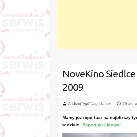
NoveKino Siedlce
2009
Andrzej "ygd" Jagodziński
10 czer
Mamy już repertuar na najbliższy ty
w dziale „
Repertuar kinowy”
.