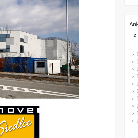
Ank
Z