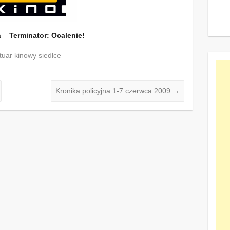
a –
Terminator: Ocalenie!
tuar kinowy siedlce
Kronika policyjna 1-7 czerwca 2009
→