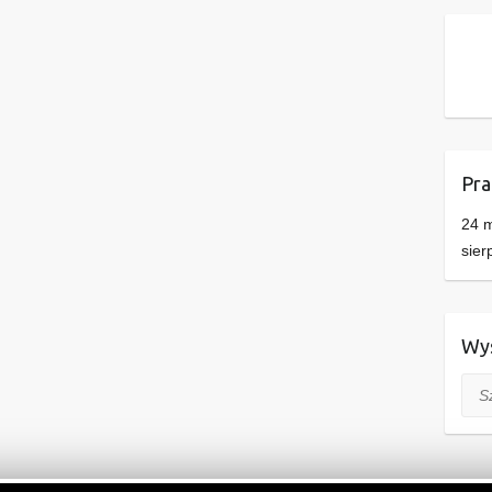
Pra
24 m
sier
Wys
Szuk