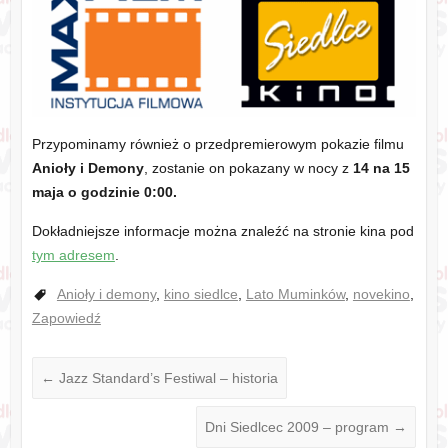
Przypominamy również o przedpremierowym pokazie filmu
Anioły i Demony
, zostanie on pokazany w nocy z
14 na 15
maja o godzinie 0:00.
Dokładniejsze informacje można znaleźć na stronie kina pod
tym adresem
.
Anioły i demony
,
kino siedlce
,
Lato Muminków
,
novekino
,
Zapowiedź
←
Jazz Standard’s Festiwal – historia
Dni Siedlcec 2009 – program
→