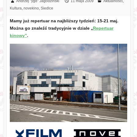
Andrzej "ygd" Jagodziński
11 maja 2009
Aktualności
,
Kultura
,
novekino
,
Siedlce
Mamy już repertuar na najbliższy tydzień: 15-21 maj.
Można go znaleźć tradycyjnie w dziale „
Repertuar
kinowy”
.