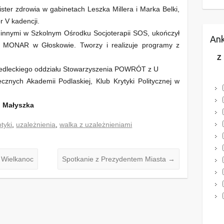
ister zdrowia w gabinetach Leszka Millera i Marka Belki,
or V kadencji.
 innymi w Szkolnym Ośrodku Socjoterapii SOS, ukończył
Ank
u MONAR w Głoskowie. Tworzy i realizuje programy z
Z
edleckiego oddziału Stowarzyszenia POWRÓT z U
cznych Akademii Podlaskiej, Klub Krytyki Politycznej w
 Małyszka
tyki
,
uzależnienia
,
walka z uzależnieniami
 Wielkanoc
Spotkanie z Prezydentem Miasta
→