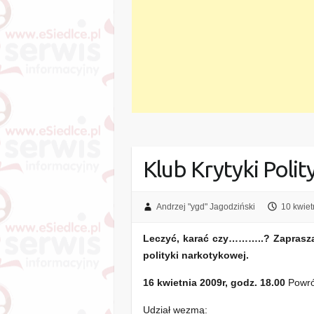
Klub Krytyki Polit
Andrzej "ygd" Jagodziński
10 kwiet
Leczyć, karać czy………..? Zaprasz
polityki narkotykowej.
16 kwietnia 2009r, godz. 18.00
Powrót
Udział wezmą: