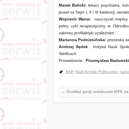
Marek Balicki:
lekarz psychiatra, min
poseł na Sejm I, II i VI kadencji, senat
Wojciech Wana
t: nauczyciel między
pełny cykl terapeutyczny w Odrodk
zakresu profilaktyki uzależnień.
Marianna Podniesińska:
prezeska si
Andrzej Sędek
: Instytut Nauk Społe
Siedlcach
Prowadzenie:
Przemysław Badowski
KKP
,
Klub Krytyki Politycznej
,
narko
←
Rozkład jazdy autobusów MPK na