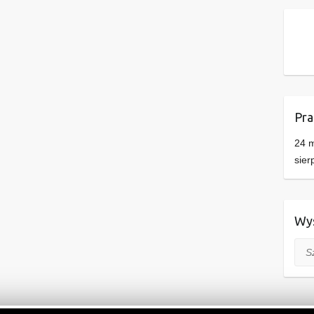
Pra
24 m
sier
Wys
Szuk