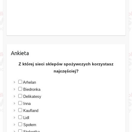
Ankieta
Z której sieci sklepów spożywczych korzystasz
najczęściej?
Arhelan
Biedronka
Delikatesy
Inna
Kaufland
Lidl
Społem
Stokrotka