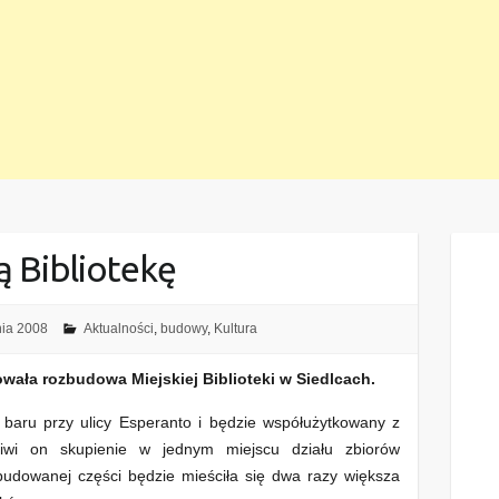
ą Bibliotekę
nia 2008
Aktualności
,
budowy
,
Kultura
owała rozbudowa Miejskiej Biblioteki w Siedlcach.
aru przy ulicy Esperanto i będzie współużytkowany z
liwi on skupienie w jednym miejscu działu zbiorów
obudowanej części będzie mieściła się dwa razy większa