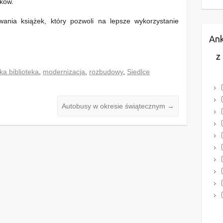
ików.
ania książek, który pozwoli na lepsze wykorzystanie
Ank
Z
ka biblioteka
,
modernizacja
,
rozbudowy
,
Siedlce
Autobusy w okresie świątecznym
→