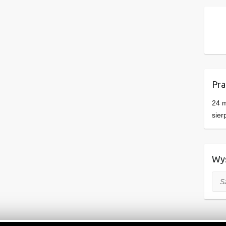
Pra
24 m
sier
Wys
Szuk