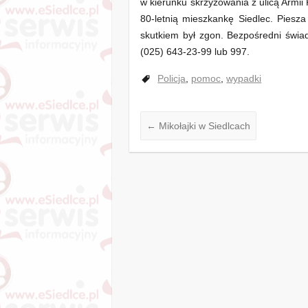
w kierunku skrzyżowania z ulicą Armii
80-letnią mieszkankę Siedlec. Piesz
skutkiem był zgon. Bezpośredni świa
(025) 643-23-99 lub 997.
Policja
,
pomoc
,
wypadki
←
Mikołajki w Siedlcach