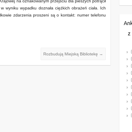
 Krajowej na oznakowanym przejściu dla pieszych potrącił
a w wyniku wypadku doznała ciężkich obrażeń ciała. Ich
dkowie zdarzenia proszeni są o kontakt: numer telefonu
Ank
Z
Rozbudują Miejską Bibliotekę
→