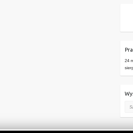
Pra
24 m
sier
Wys
Szuk