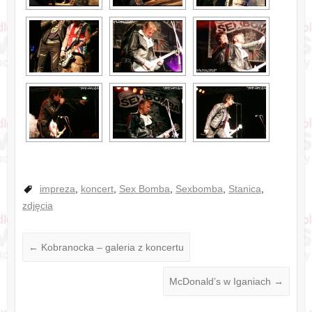
impreza
,
koncert
,
Sex Bomba
,
Sexbomba
,
Stanica
,
zdjęcia
←
Kobranocka – galeria z koncertu
McDonald’s w Iganiach
→