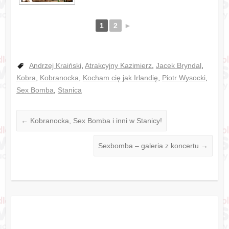
1
2
►
Andrzej Kraiński
,
Atrakcyjny Kazimierz
,
Jacek Bryndal
,
Kobra
,
Kobranocka
,
Kocham cię jak Irlandię
,
Piotr Wysocki
,
Sex Bomba
,
Stanica
←
Kobranocka, Sex Bomba i inni w Stanicy!
Sexbomba – galeria z koncertu
→