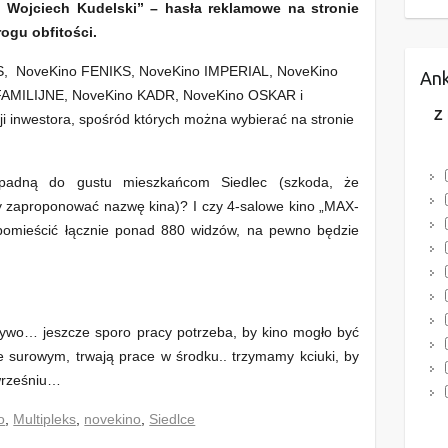
e, Wojciech Kudelski” – hasła reklamowe na stronie
ogu obfitości.
, NoveKino FENIKS, NoveKino IMPERIAL, NoveKino
Ank
FAMILIJNE, NoveKino KADR, NoveKino OSKAR i
Z
 inwestora, spośród których można wybierać na stronie
padną do gustu mieszkańcom Siedlec (szkoda, że
 zaproponować nazwę kina)? I czy 4-salowe kino „MAX-
pomieścić łącznie ponad 880 widzów, na pewno będzie
wo… jeszcze sporo pracy potrzeba, by kino mogło być
ie surowym, trwają prace w środku.. trzymamy kciuki, by
 wrześniu…
o
,
Multipleks
,
novekino
,
Siedlce