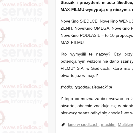
Struzik i prezydent miasta Siedlc
MAX-FILMU wysypują się niczym z r
NoveKino SIEDLCE, NoveKino WENUS
ZENIT, NoveKino OMEGA, NoveKino 
NoveKino PODLASIE – to 10 propozycji
MAX-FILMU.
Kto wymyślił te nazwy? Czy przy
potencjalnym widzom nie dano szansy
FILMU” S.A. w Siedlcach, które ma 
otwarte już w maju?
źródło: tygodnik.siedlecki.pl
Z tego co można zaobserwować na ży
otwarte, obecnie znajduje się w stan
pierwszy seans odbył się chociaż we
kino w siedlcach
,
maxfilm
,
Multikin