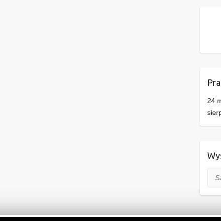
Pra
24 m
sier
Wys
Szuk