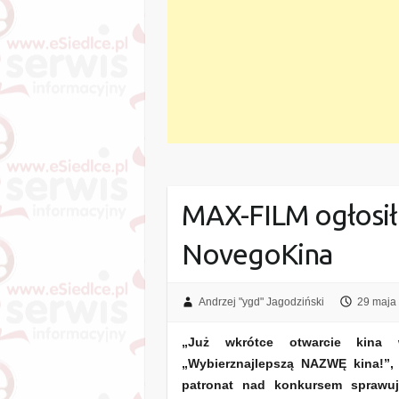
MAX-FILM ogłosił
NovegoKina
Andrzej "ygd" Jagodziński
29 maja
„Już wkrótce otwarcie kina 
„Wybierznajlepszą NAZWĘ kina!”,
patronat nad konkursem sprawu