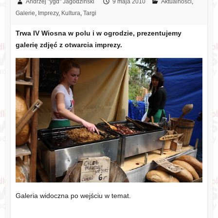
Andrzej "ygd" Jagodziński
9 maja 2010
Aktualności
,
Galerie
,
Imprezy
,
Kultura
,
Targi
Trwa IV Wiosna w polu i w ogrodzie, prezentujemy
galerię zdjęć z otwarcia imprezy.
Galeria widoczna po wejściu w temat.