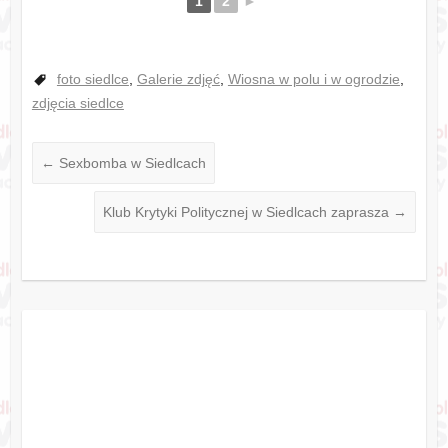
1
2
►
foto siedlce
,
Galerie zdjęć
,
Wiosna w polu i w ogrodzie
,
zdjęcia siedlce
←
Sexbomba w Siedlcach
Klub Krytyki Politycznej w Siedlcach zaprasza
→