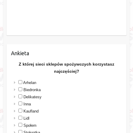
Ankieta
Z której sieci sklepów spożywczych korzystasz
najczęściej?
Arhelan
Biedronka
Delikatesy
Inna
Kaufland
Lidl
Społem
Stokrotka